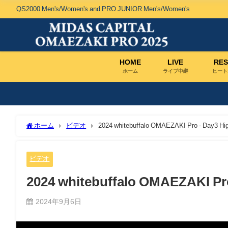
QS2000 Men's/Women's and PRO JUNIOR Men's/Women's
HOME
LIVE
RES
ホーム
ライブ中継
ヒート
ホーム
ビデオ
2024 whitebuffalo OMAEZAKI Pro - Day3 Hig
ビデオ
2024 whitebuffalo OMAEZAKI Pro
2024年9月6日