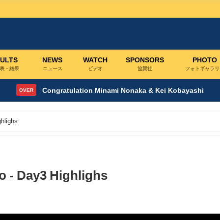
ULTS
NEWS
WATCH
SPONSORS
PHOTO
表・結果
ニュース
ビデオ
協賛社
フォトギャラリ
Congratulation Minami Nonaka & Kei Kobayashi
OVER
hlighs
 - Day3 Highlighs