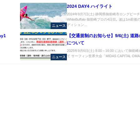
2024 DAY4 ハイライト
2024年9月7日(土) 静岡県御前崎市ロングビー
WhiteBuffalo 御前崎プロの4日目｡ 波は1m
ディション...
ニュース
ay1
【交通規制のお知らせ】9/6(土) 道
について
2025年9月6日(土) 8:00～16:00 において
て サーフィン世界大会「MIDAS CAPITAL OMAEZ
ニュース