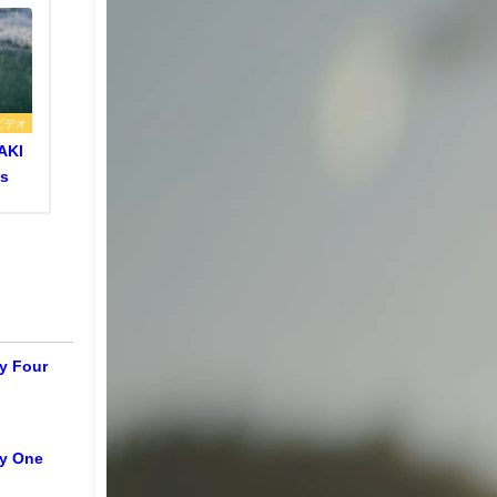
ビデオ
AKI
hs
y Four
y One