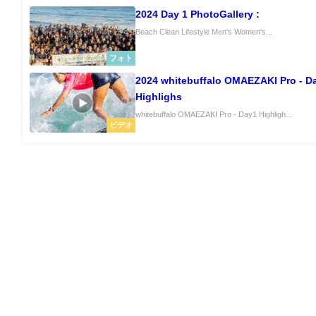
2024 Day 1 PhotoGallery :
Beach Clean Lifestyle Men's Women's...
フォト
2024 whitebuffalo OMAEZAKI Pro - D
Highlighs
whitebuffalo OMAEZAKI Pro - Day1 Highligh...
ビデオ