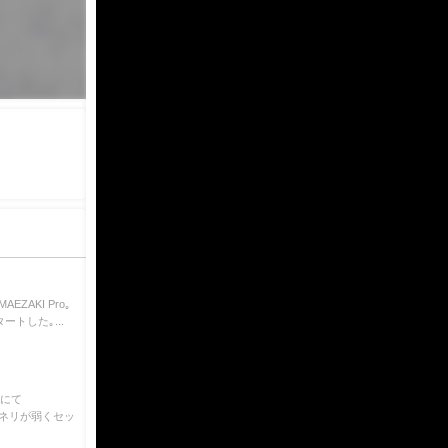
EZAKI Pro｡
トした｡...
チにて
もウネリが弱くセッ