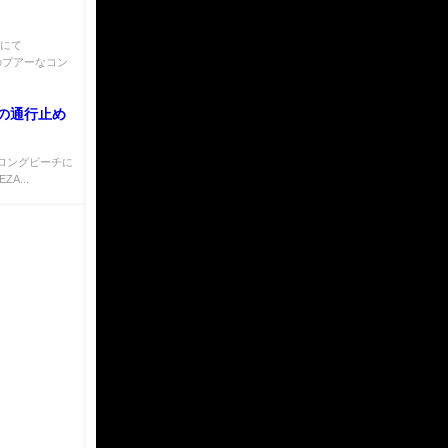
チにて
前後のプアーなコン
路の通行止め
御前崎ロングビーチに
A...