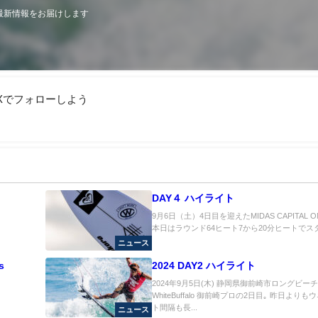
最新情報をお届けします
Xでフォローしよう
DAY４ ハイライト
9月6日（土）4日目を迎えたMIDAS CAPITAL OMA
本日はラウンド64ヒート7から20分ヒートでスター
ニュース
s
2024 DAY2 ハイライト
2024年9月5日(木) 静岡県御前崎市ロングビー
WhiteBuffalo 御前崎プロの2日目｡ 昨日より
ト間隔も長...
ニュース