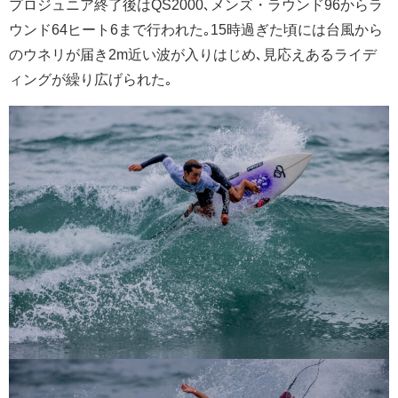
プロジュニア終了後はQS2000､メンズ・ラウンド96からラ
ウンド64ヒート6まで行われた｡15時過ぎた頃には台風から
のウネリが届き2m近い波が入りはじめ､見応えあるライデ
ィングが繰り広げられた｡