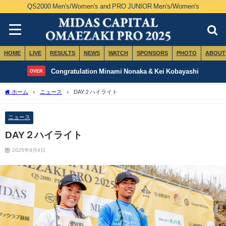
QS2000 Men's/Women's and PRO JUNIOR Men's/Women's
HOME
LIVE
RESULTS
NEWS
WATCH
SPONSORS
PHOTO
ABOUT
Congratulation Minami Nonaka & Kei Kobayashi
OVER
ホーム
ニュース
DAY２ハイライト
ニュース
DAY２ハイライト
2025年9月4日