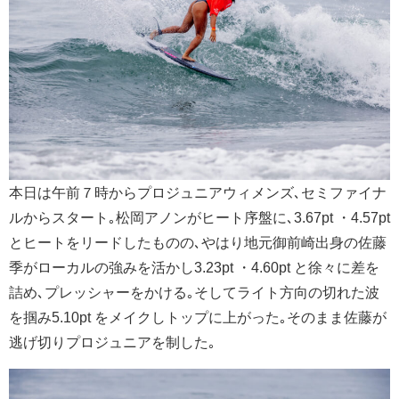
本日は午前７時からプロジュニアウィメンズ､セミファイナ
ルからスタート｡松岡アノンがヒート序盤に､3.67pt ・4.57pt
とヒートをリードしたものの､やはり地元御前崎出身の佐藤
季がローカルの強みを活かし3.23pt ・4.60pt と徐々に差を
詰め､プレッシャーをかける｡そしてライト方向の切れた波
を掴み5.10pt をメイクしトップに上がった｡そのまま佐藤が
逃げ切りプロジュニアを制した｡