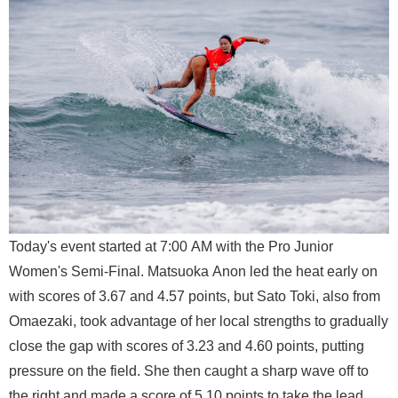
Today's event started at 7:00 AM with the Pro Junior
Women's Semi-Final. Matsuoka Anon led the heat early on
with scores of 3.67 and 4.57 points, but Sato Toki, also from
Omaezaki, took advantage of her local strengths to gradually
close the gap with scores of 3.23 and 4.60 points, putting
pressure on the field. She then caught a sharp wave off to
the right and made a score of 5.10 points to take the lead.