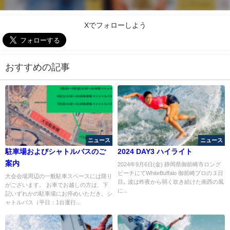
Xでフォローしよう
おすすめの記事
ニュース
ニュース
駐車場およびシャトルバスのご
2024 DAY3 ハイライト
案内
2024年9月6日(金) 静岡県御前崎市ロング
ビーチにてWhiteBuffalo 御前崎プロの３日
大会会場周辺の一般駐車スペースには限り
目｡ 波は昨夜から弱く吹き続けた南西の風
がございます。 お車でお越しの方は、下
に...
記いずれかの駐車場にお停めいただき、シ
ャトルバス（平日：1台運行...