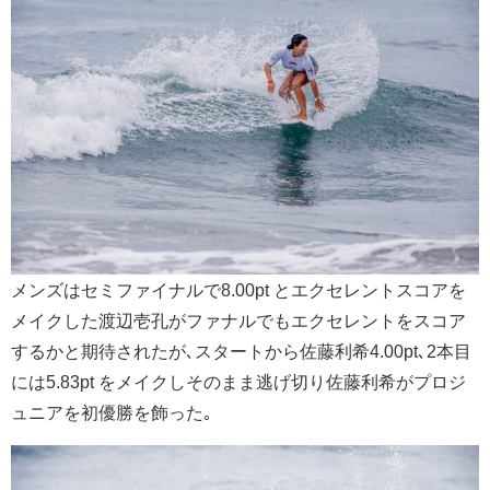
メンズはセミファイナルで8.00pt とエクセレントスコアを
メイクした渡辺壱孔がファナルでもエクセレントをスコア
するかと期待されたが､スタートから佐藤利希4.00pt､2本目
には5.83pt をメイクしそのまま逃げ切り佐藤利希がプロジ
ュニアを初優勝を飾った｡