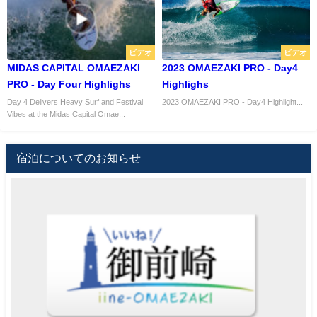
ビデオ
ビデオ
MIDAS CAPITAL OMAEZAKI
2023 OMAEZAKI PRO - Day4
PRO - Day Four Highlighs
Highlighs
Day 4 Delivers Heavy Surf and Festival
2023 OMAEZAKI PRO - Day4 Highlight...
Vibes at the Midas Capital Omae...
宿泊についてのお知らせ