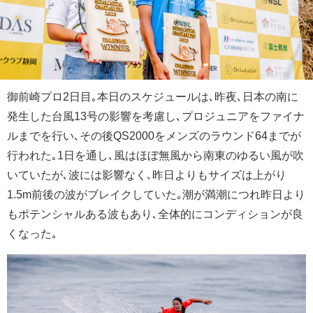
御前崎プロ2日目｡本日のスケジュールは､昨夜､日本の南に
発生した台風13号の影響を考慮し､プロジュニアをファイナ
ルまでを行い､その後QS2000をメンズのラウンド64までが
行われた｡1日を通し､風はほぼ無風から南東のゆるい風が吹
いていたが､波には影響なく､昨日よりもサイズは上がり
1.5m前後の波がブレイクしていた｡潮が満潮につれ昨日より
もポテンシャルある波もあり､全体的にコンディションが良
くなった｡