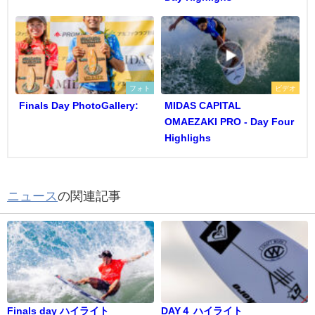
フォト
ビデオ
Finals Day PhotoGallery:
MIDAS CAPITAL
OMAEZAKI PRO - Day Four
Highlighs
ニュース
の関連記事
Finals day ハイライト
DAY４ ハイライト